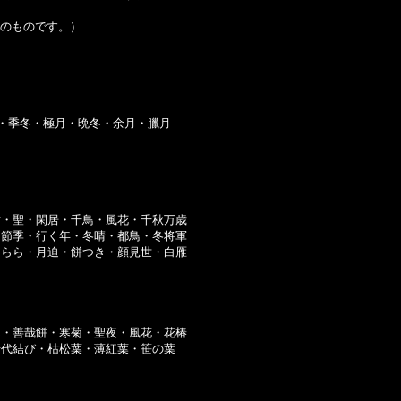
のものです。）
月・季冬・極月・晩冬・余月・臘月
枯・聖・閑居・千鳥・風花・千秋万歳
・節季・行く年・冬晴・都鳥・冬将軍
つらら・月迫・餅つき・顔見世・白雁
ん・善哉餅・寒菊・聖夜・風花・花椿
千代結び・枯松葉・薄紅葉・笹の葉