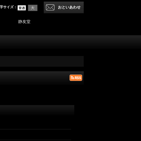
字サイズ
：
おといあわせ
静友堂