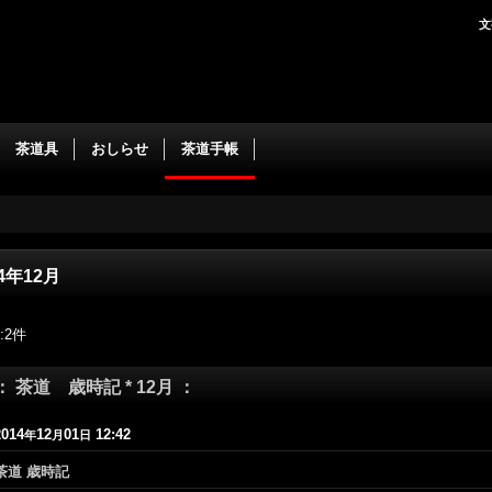
文
茶道具
おしらせ
茶道手帳
14年12月
:
2
件
： 茶道 歳時記 * 12月 ：
2014
12
01
12:42
年
月
日
茶道 歳時記