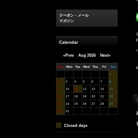
クーポン・メール
マガジン
Calendar
«Prev
Aug 2026
Next»
Sun
Mon
Tue
Wed
Thu
Fri
Sat
1
2
3
4
5
6
7
8
9
10
11
12
13
14
15
16
17
18
19
20
21
22
23
24
25
26
27
28
29
30
31
Closed days