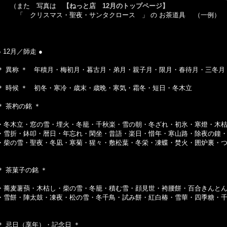
（また 写真は
【ねっと店 12月のトップページ】
「 クリスマス・聖夜・サンタクロース 」 の お茶道具 （一例） 
● 12月／師走 ●
＊ 異称 ＊ 年積月・梅初月・暮古月・弟月・親子月・限月・春待月・三冬
＊ 時候 ＊ 初冬・寒冷・歳末・歳晩・寒気・霜冬・短日・冬木立
＊ 茶杓の銘 ＊
・冬木立・窓の雪・埋火・冬籠・千秋楽・雪の朝・冬ざれ・初氷・寒燈・木
・雪折・鉢叩・暦日・年忘れ・閑坐・昔語・楽日・惜年・寒山路・除夜の鐘
・柴の雪・聖夜・冬凪・寒菊・猩々・敷松葉・冬栄・凍蝶・焚火・囲炉裏・
＊ 茶菓子の銘 ＊
・蕎麦薯蕷・木枯し・柴の雪・冬籠・積む雪・顔見世・袴腰餅・百合きんと
・雪餅・陣太鼓・凍夜・松の雪・冬千鳥・試み餅・紅白椿・雪華・四季糖・
＊ 忌日（享年）・記念日 ＊