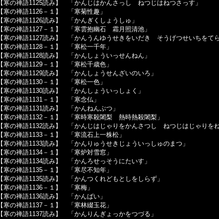
【寒の禅語1125読み】 「かんじはかんさっし ねつじはねつさっす」
【寒の禅語1126－１】 「寒菊性趣」
【寒の禅語1126読み】 「かんぎくしょうしゅ」
【寒の禅語1127－１】 「寒雲抱幽石 霜月照清池」
【寒の禅語1127読み】 「かんうんゆうせきをいだき そうげつせいちをて
【寒の禅語1128－１】 「寒松一千年」
【寒の禅語1128読み】 「かんしょういっせんねん」
【寒の禅語1129－１】 「寒松千歳色」
【寒の禅語1129読み】 「かんしょうせんざいのいろ」
【寒の禅語1130－１】 「寒松一色」
【寒の禅語1130読み】 「かんしょういっしょく」
【寒の禅語1131－１】 「寒念仏」
【寒の禅語1131読み】 「かんねんぶつ」
【寒の禅語1132－１】 「寒時寒殺闍梨 熱時熱殺闍梨」
【寒の禅語1132読み】 「かんじはじゃりをかんさつし ねつじはじゃりを
【寒の禅語1133－１】 「寒流石上一株松」
【寒の禅語1133読み】 「かんりゅうせきじょういっしゅのまつ」
【寒の禅語1134－１】 「寒炉対雪窓」
【寒の禅語1134読み】 「かんろせっそうにたいす」
【寒の禅語1135－１】 「寒尽不知年」
【寒の禅語1135読み】 「かんつくれどもとしをしらず」
【寒の禅語1136－１】 「寒梅」
【寒の禅語1136読み】 「かんばい」
【寒の禅語1137－１】 「寒林綴玉花」
【寒の禅語1137読み】 「かんりんぎょっかをつづる」