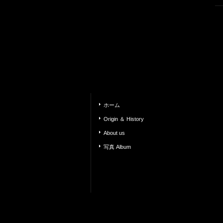
ホーム
Origin ＆ History
About us
写真 Album