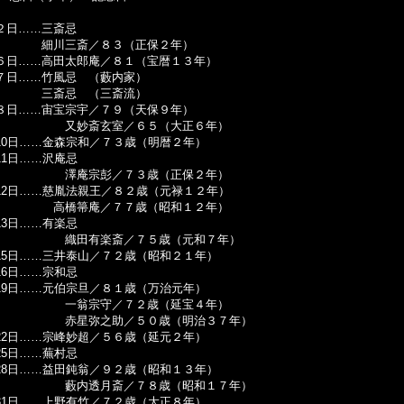
２日……三斎忌
細川三斎／８３（正保２年）
６日……高田太郎庵／８１（宝暦１３年）
７日……竹風忌 （藪内家）
三斎忌 （三斎流）
８日……宙宝宗宇／７９（天保９年）
又妙斎玄室／６５（大正６年）
10日……金森宗和／７３歳（明暦２年）
11日……沢庵忌
澤庵宗彭／７３歳（正保２年）
12日……慈胤法親王／８２歳（元禄１２年）
高橋箒庵／７７歳（昭和１２年）
13日……有楽忌
織田有楽斎／７５歳（元和７年）
15日……三井泰山／７２歳（昭和２１年）
16日……宗和忌
19日……元伯宗旦／８１歳（万治元年）
一翁宗守／７２歳（延宝４年）
赤星弥之助／５０歳（明治３７年）
22日……宗峰妙超／５６歳（延元２年）
25日……蕪村忌
28日……益田鈍翁／９２歳（昭和１３年）
藪内透月斎／７８歳（昭和１７年）
31日……上野有竹／７２歳（大正８年）