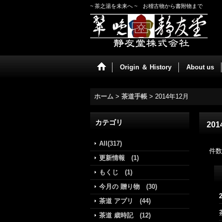
~ 茶之湯を未来へ ~ お稽古物から書附物まで
Origin ＆ History
About us
ホーム
>
茶道手帳
>
2014年12月
カテゴリ
20
All(317)
件数
更新情報 (1)
もくじ (1)
今月の 贈り物 (30)
茶道 アプリ (44)
茶道 歳時記 (12)