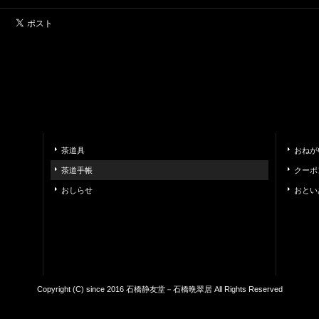
茶道具
おねが
茶道手帳
クーポ
おしらせ
おとい
Copyright (C) since 2016 石橋静友堂－石橋晩翠居 All Rights Reserved