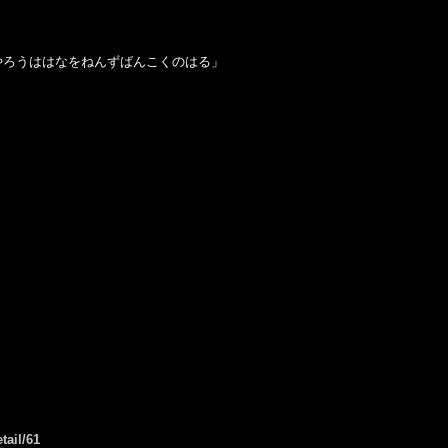
やろうははなをねんずばんこくのはる」
。
tail/61