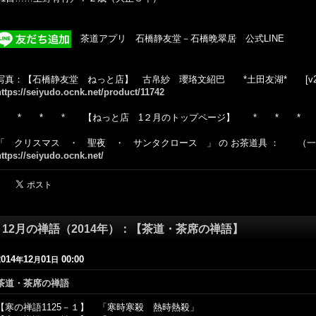
茶道アプリ 石橋静友堂－石橋晩翠居 公式LINE
写真：【石橋静友堂 ねっと店】 古帛紗 瓔珞文紹巴 *土田友湖* [v292kb
https://seiyudo.ocnk.net/product/11742
* * * * 【ねっと店 1２月のトップページ】 * * * 
「 クリスマス ・ 聖夜 ・ サンタクロース 」 の お茶道具 ： （
https://seiyudo.ocnk.net/
: 12月の禅語（2014年）：【茶道・茶席の禅語】
2014
12
01
00:00
年
月
日
茶道・茶席の禅語
【寒の禅語1125－１】 「寒時寒殺 熱時熱殺」