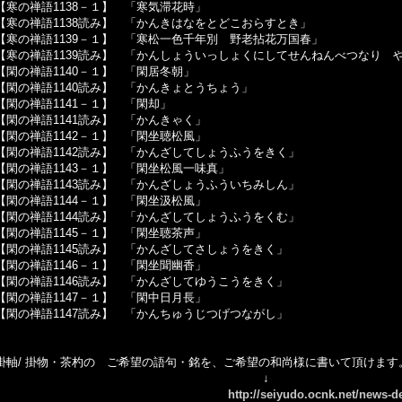
【寒の禅語1138－１】 「寒気滞花時」
【寒の禅語1138読み】 「かんきはなをとどこおらすとき」
【寒の禅語1139－１】 「寒松一色千年別 野老拈花万国春」
【寒の禅語1139読み】 「かんしょういっしょくにしてせんねんべつなり 
【閑の禅語1140－１】 「閑居冬朝」
【閑の禅語1140読み】 「かんきょとうちょう」
【閑の禅語1141－１】 「閑却」
【閑の禅語1141読み】 「かんきゃく」
【閑の禅語1142－１】 「閑坐聴松風」
【閑の禅語1142読み】 「かんざしてしょうふうをきく」
【閑の禅語1143－１】 「閑坐松風一味真」
【閑の禅語1143読み】 「かんざしょうふういちみしん」
【閑の禅語1144－１】 「閑坐汲松風」
【閑の禅語1144読み】 「かんざしてしょうふうをくむ」
【閑の禅語1145－１】 「閑坐聴茶声」
【閑の禅語1145読み】 「かんざしてさしょうをきく」
【閑の禅語1146－１】 「閑坐聞幽香」
【閑の禅語1146読み】 「かんざしてゆうこうをきく」
【閑の禅語1147－１】 「閑中日月長」
【閑の禅語1147読み】 「かんちゅうじつげつながし」
掛軸/ 掛物・茶杓の ご希望の語句・銘を、ご希望の和尚様に書いて頂けます
↓
http://seiyudo.ocnk.net/news-de