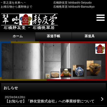
~ 茶之湯を未来へ ~
石橋静友堂 Ishibashi-Seiyudo
お稽古物から書附物まで
石橋晩翠居 Ishibashi-Bansuikyo
ホーム
茶道手帳
茶道具
おしらせ
2023
04
28
年
月
日
【お知らせ】「静友堂株式会社」への事業移管について