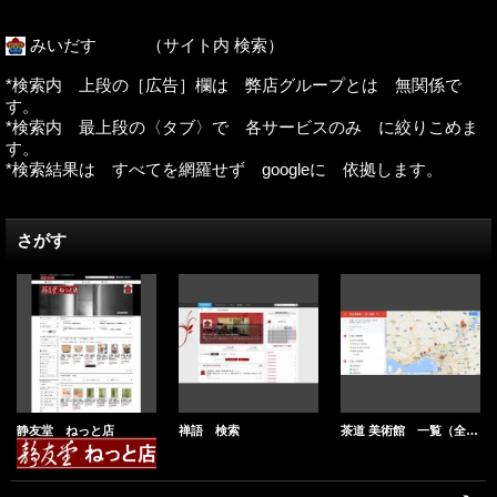
みいだす （サイト内 検索）
*検索内 上段の［広告］欄は 弊店グループとは 無関係で
す。
*検索内 最上段の〈タブ〉で 各サービスのみ に絞りこめま
す。
*検索結果は すべてを網羅せず googleに 依拠します。
さがす
静友堂 ねっと店
禅語 検索
茶道 美術館 一覧（全国）